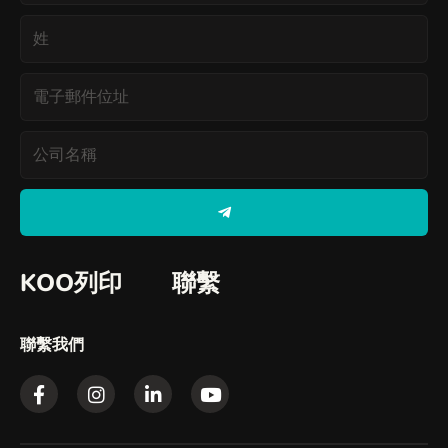
姓
電
子
郵
公
件
司
位
名
提
址
交
稱
KOO列印
聯繫
聯繫我們
F
I
L
Y
a
n
i
o
c
s
n
u
e
t
k
t