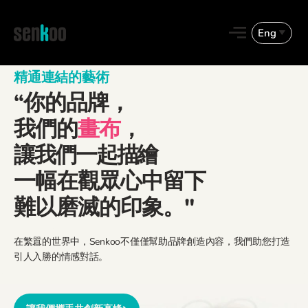
跳
至
Eng
主
要
English
內
精通連結的藝術
容
“你的品牌，
繁體中文
我們的
畫布
，
讓我們一起描繪
一幅在觀眾心中留下
難以磨滅的印象。"
在繁囂的世界中，Senkoo不僅僅幫助品牌創造內容，我們助您打造
引人入勝的情感對話。