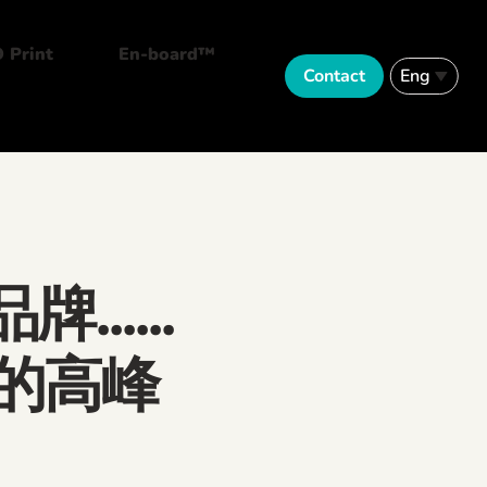
 Print
En-board™
Contact
Eng
English
繁體中文
......
的高峰