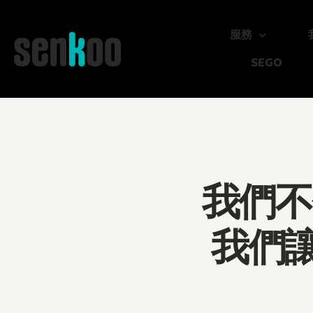
跳
至
服務
主
SEGO
要
內
容
我們不
我們