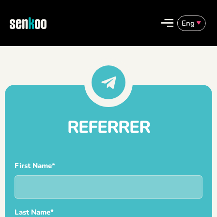
跳
至
Eng
主
要
English
內
容
繁體中文
REFERRER
First Name*
Last Name*